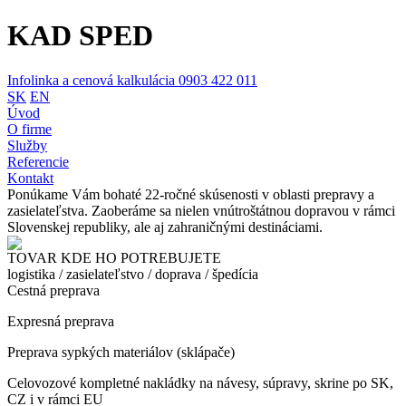
KAD SPED
Infolinka a cenová kalkulácia 0903 422 011
SK
EN
Úvod
O firme
Služby
Referencie
Kontakt
Ponúkame Vám bohaté
22-ročné skúsenosti v oblasti prepravy a
zasielateľstva. Zaoberáme sa nielen vnútroštátnou dopravou v rámci
Slovenskej republiky, ale aj zahraničnými destináciami.
TOVAR KDE HO POTREBUJETE
logistika / zasielateľstvo / doprava / špedícia
Cestná preprava
Expresná preprava
Preprava sypkých materiálov (sklápače)
Celovozové kompletné nakládky na návesy, súpravy, skrine po SK,
CZ i v rámci EU